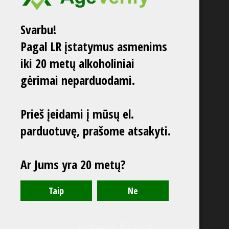
Svarbu!
Pagal LR įstatymus asmenims
iki 20 metų alkoholiniai
gėrimai neparduodami.
Prieš įeidami į mūsų el.
parduotuvę, prašome atsakyti.
Ar Jums yra 20 metų?
Bohema Shop.lt