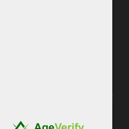
Kokybiški maisto produktai tiesiai iš
Italijos
ir Prancūzijos!