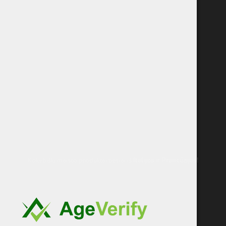
Kokybiški maisto produktai tiesiai iš
Italijos
ir Prancūzijos!