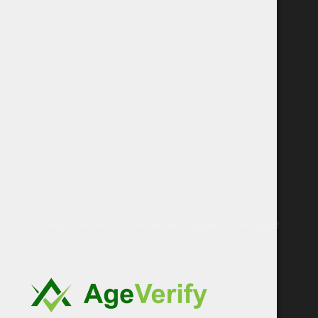
Kokybiški maisto produktai tiesiai iš
Italijos
ir Prancūzijos!