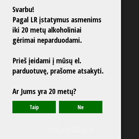
Svarbu!
Pagal LR įstatymus asmenims
iki 20 metų alkoholiniai
gėrimai neparduodami.
Prieš įeidami į mūsų el.
parduotuvę, prašome atsakyti.
Ar Jums yra 20 metų?
Bohema Shop.lt