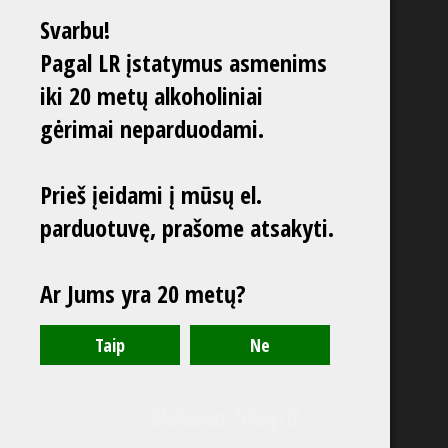
Svarbu!
Pagal LR įstatymus asmenims
iki 20 metų alkoholiniai
gėrimai neparduodami.
Prieš įeidami į mūsų el.
parduotuvę, prašome atsakyti.
Ar Jums yra 20 metų?
Bohema Shop.lt