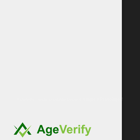
Kokybiški maisto produktai tiesiai iš
Italijos
ir Prancūzijos!