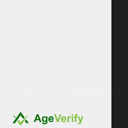
Kokybiški maisto produktai tiesiai iš
Italijos
ir Prancūzijos!