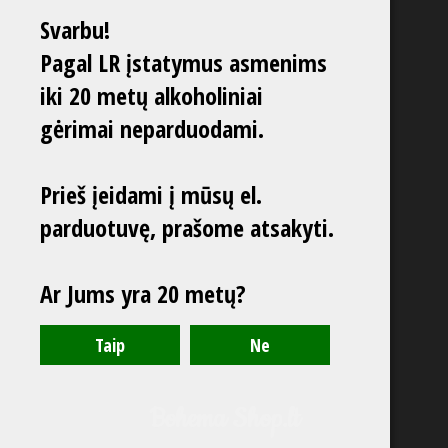
Svarbu!
Pagal LR įstatymus asmenims
iki 20 metų alkoholiniai
gėrimai neparduodami.
Prieš įeidami į mūsų el.
parduotuvę, prašome atsakyti.
Ar Jums yra 20 metų?
Bohema Shop.lt