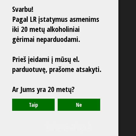
Svarbu!
Pagal LR įstatymus asmenims
iki 20 metų alkoholiniai
gėrimai neparduodami.
Prieš įeidami į mūsų el.
parduotuvę, prašome atsakyti.
Ar Jums yra 20 metų?
Bohema Shop.lt