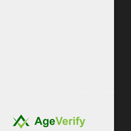
Kokybiški maisto produktai tiesiai iš
Italijos
ir Prancūzijos!