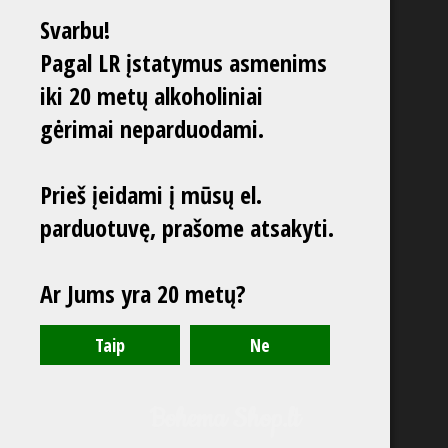
Svarbu!
Pagal LR įstatymus asmenims
iki 20 metų alkoholiniai
gėrimai neparduodami.
Prieš įeidami į mūsų el.
parduotuvę, prašome atsakyti.
Ar Jums yra 20 metų?
Bohema Shop.lt