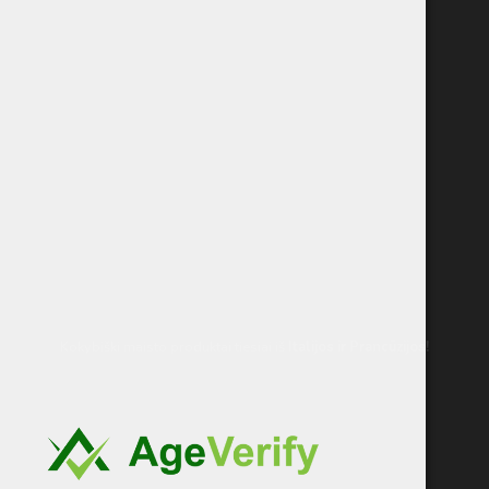
Kokybiški maisto produktai tiesiai iš
Italijos
ir Prancūzijos!