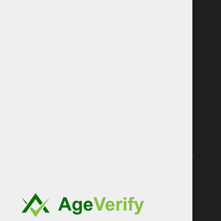
Kokybiški maisto produktai tiesiai iš
Italijos
ir Prancūzijos!