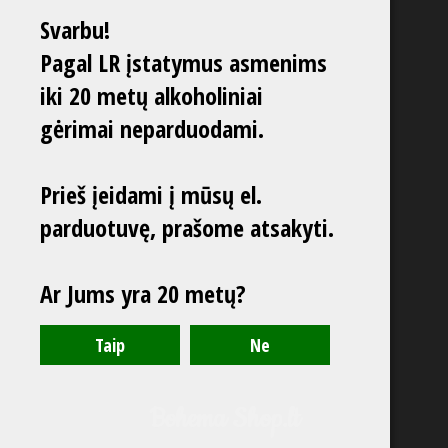
Svarbu!
Pagal LR įstatymus asmenims
iki 20 metų alkoholiniai
gėrimai neparduodami.
Prieš įeidami į mūsų el.
parduotuvę, prašome atsakyti.
Ar Jums yra 20 metų?
Bohema Shop.lt