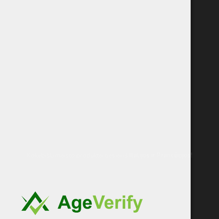
Kokybiški maisto produktai tiesiai iš
Italijos
ir Prancūzijos!