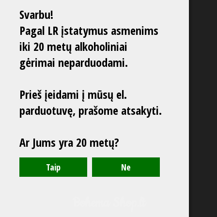
Svarbu!
Pagal LR įstatymus asmenims
iki 20 metų alkoholiniai
gėrimai neparduodami.
Prieš įeidami į mūsų el.
parduotuvę, prašome atsakyti.
Ar Jums yra 20 metų?
Bohema Shop.lt